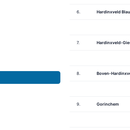
6.
Hardinxveld Bl
7.
Hardinxveld-Gi
8.
Boven-Hardinxv
9.
Gorinchem