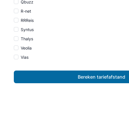
Qbuzz
R-net
RRReis
Syntus
Thalys
Veolia
Vias
Bereken tariefafstand