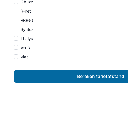
Qbuzz
R-net
RRReis
Syntus
Thalys
Veolia
Vias
Bereken tariefafstand