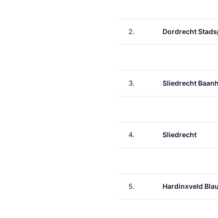
2.
Dordrecht Stads
3.
Sliedrecht Baan
4.
Sliedrecht
5.
Hardinxveld Bl