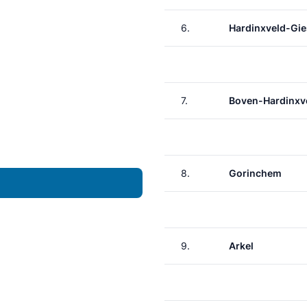
6.
Hardinxveld-Gi
7.
Boven-Hardinxv
8.
Gorinchem
9.
Arkel