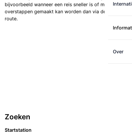
Internat
bijvoorbeeld wanneer een reis sneller is of met minder
overstappen gemaakt kan worden dan via de kortste
route.
Informat
Over
Zoeken
Startstation