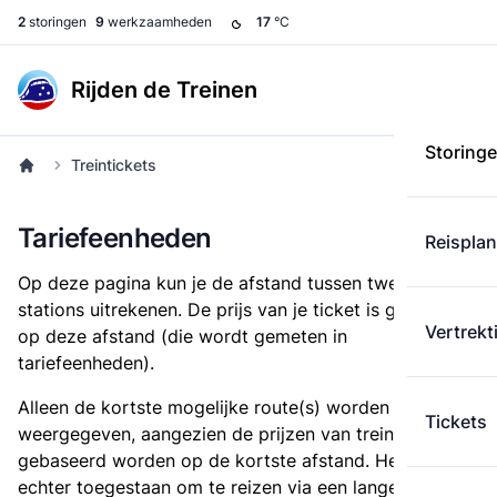
2
storingen
9
werkzaamheden
17
°C
Rijden de Treinen
Storing
Treintickets
Tariefeenheden
Reispla
Op deze pagina kun je de afstand tussen twee
stations uitrekenen. De prijs van je ticket is gebaseerd
Vertrekt
op deze afstand (die wordt gemeten in
tariefeenheden).
Alleen de kortste mogelijke route(s) worden
Tickets
weergegeven, aangezien de prijzen van treintickets
gebaseerd worden op de kortste afstand. Het is
echter toegestaan om te reizen via een langere route,