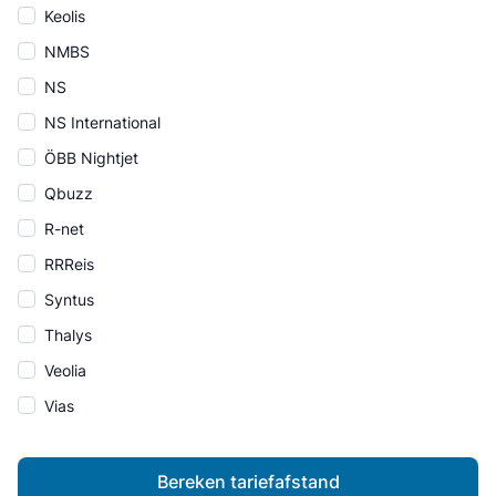
Keolis
NMBS
NS
NS International
ÖBB Nightjet
Qbuzz
R-net
RRReis
Syntus
Thalys
Veolia
Vias
Bereken tariefafstand