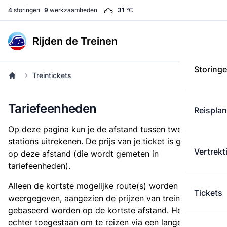
4
storingen
9
werkzaamheden
31
°C
Rijden de Treinen
Storing
Treintickets
Tariefeenheden
Reispla
Op deze pagina kun je de afstand tussen twee
stations uitrekenen. De prijs van je ticket is gebaseerd
Vertrekt
op deze afstand (die wordt gemeten in
tariefeenheden).
Alleen de kortste mogelijke route(s) worden
Tickets
weergegeven, aangezien de prijzen van treintickets
gebaseerd worden op de kortste afstand. Het is
echter toegestaan om te reizen via een langere route,