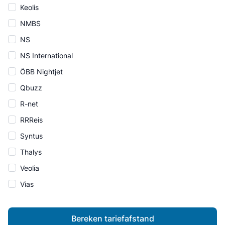
Keolis
NMBS
NS
NS International
ÖBB Nightjet
Qbuzz
R-net
RRReis
Syntus
Thalys
Veolia
Vias
Bereken tariefafstand