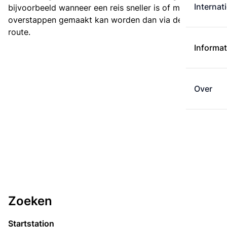
Internat
bijvoorbeeld wanneer een reis sneller is of met minder
overstappen gemaakt kan worden dan via de kortste
route.
Informat
Over
Zoeken
Startstation