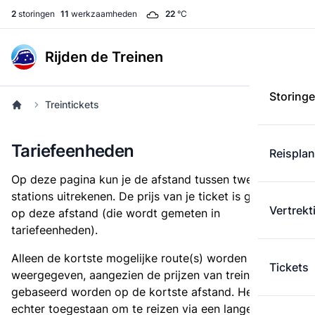
2
storingen
11
werkzaamheden
22
°C
Rijden de Treinen
Storing
Treintickets
Tariefeenheden
Reispla
Op deze pagina kun je de afstand tussen twee
stations uitrekenen. De prijs van je ticket is gebaseerd
Vertrekt
op deze afstand (die wordt gemeten in
tariefeenheden).
Alleen de kortste mogelijke route(s) worden
Tickets
weergegeven, aangezien de prijzen van treintickets
gebaseerd worden op de kortste afstand. Het is
echter toegestaan om te reizen via een langere route,