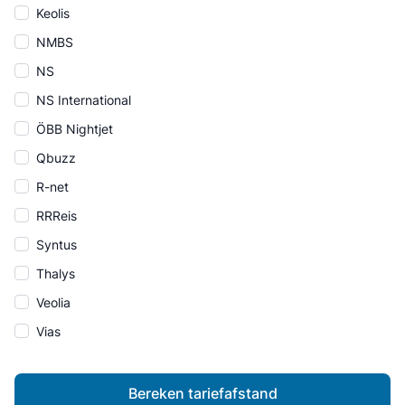
Keolis
NMBS
NS
NS International
ÖBB Nightjet
Qbuzz
R-net
RRReis
Syntus
Thalys
Veolia
Vias
Bereken tariefafstand