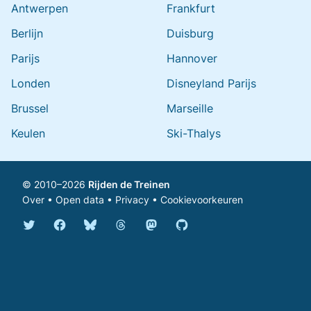
Antwerpen
Frankfurt
Berlijn
Duisburg
Parijs
Hannover
Londen
Disneyland Parijs
Brussel
Marseille
Keulen
Ski-Thalys
© 2010–2026
Rijden de Treinen
Over
•
Open data
•
Privacy
•
Cookievoorkeuren
Bluesky @rijdendetreinen.nl
Threads @rijdendetreinen
Mastodon @rijdendetreinen@ma
Twitter @rijdendetreinen
Facebook rijdendetreinen
GitHub rijdendetreinen