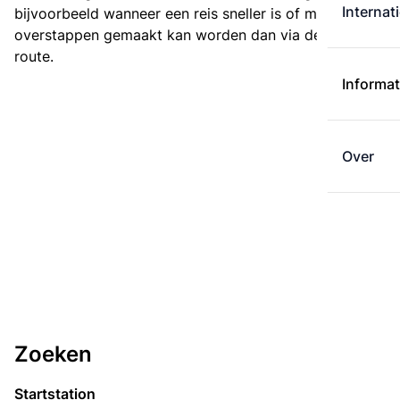
Internat
bijvoorbeeld wanneer een reis sneller is of met minder
overstappen gemaakt kan worden dan via de kortste
route.
Informat
Over
Zoeken
Startstation