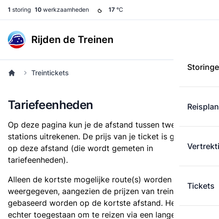
1
storing
10
werkzaamheden
17
°C
Rijden de Treinen
Storing
Treintickets
Tariefeenheden
Reispla
Op deze pagina kun je de afstand tussen twee
stations uitrekenen. De prijs van je ticket is gebaseerd
Vertrekt
op deze afstand (die wordt gemeten in
tariefeenheden).
Alleen de kortste mogelijke route(s) worden
Tickets
weergegeven, aangezien de prijzen van treintickets
gebaseerd worden op de kortste afstand. Het is
echter toegestaan om te reizen via een langere route,