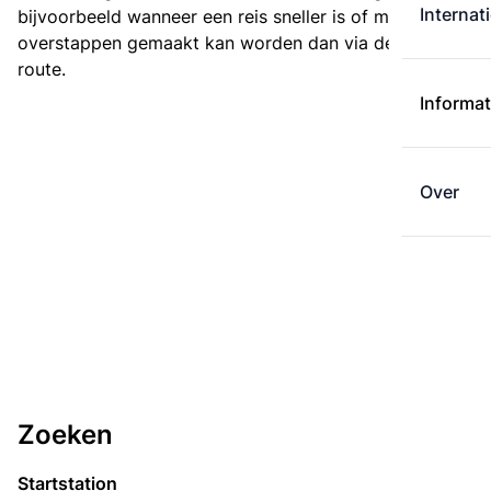
Internat
bijvoorbeeld wanneer een reis sneller is of met minder
overstappen gemaakt kan worden dan via de kortste
route.
Informat
Over
Zoeken
Startstation