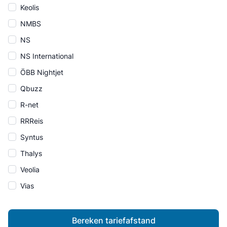
Keolis
NMBS
NS
NS International
ÖBB Nightjet
Qbuzz
R-net
RRReis
Syntus
Thalys
Veolia
Vias
Bereken tariefafstand