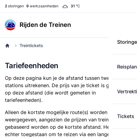
2
storingen
9
werkzaamheden
31
°C
Rijden de Treinen
Storing
Treintickets
Tariefeenheden
Reispla
Op deze pagina kun je de afstand tussen twee
stations uitrekenen. De prijs van je ticket is gebaseerd
Vertrekt
op deze afstand (die wordt gemeten in
tariefeenheden).
Alleen de kortste mogelijke route(s) worden
Tickets
weergegeven, aangezien de prijzen van treintickets
gebaseerd worden op de kortste afstand. Het is
echter toegestaan om te reizen via een langere route,