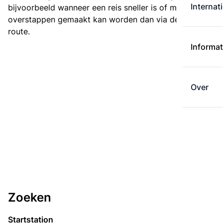
Internat
bijvoorbeeld wanneer een reis sneller is of met minder
overstappen gemaakt kan worden dan via de kortste
route.
Informat
Over
Zoeken
Startstation