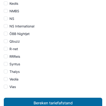
Keolis
NMBS
NS
NS International
ÖBB Nightjet
Qbuzz
R-net
RRReis
Syntus
Thalys
Veolia
Vias
Bereken tariefafstand