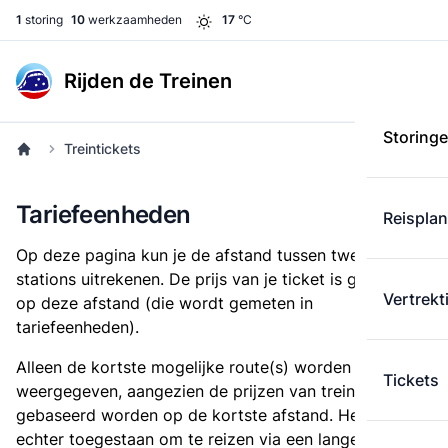
1
storing
10
werkzaamheden
17
°C
Rijden de Treinen
Storing
Treintickets
Tariefeenheden
Reispla
Op deze pagina kun je de afstand tussen twee
stations uitrekenen. De prijs van je ticket is gebaseerd
Vertrekt
op deze afstand (die wordt gemeten in
tariefeenheden).
Alleen de kortste mogelijke route(s) worden
Tickets
weergegeven, aangezien de prijzen van treintickets
gebaseerd worden op de kortste afstand. Het is
echter toegestaan om te reizen via een langere route,