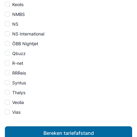
Keolis
NMBS
NS
NS International
ÖBB Nightjet
Qbuzz
R-net
RRReis
Syntus
Thalys
Veolia
Vias
Bereken tariefafstand