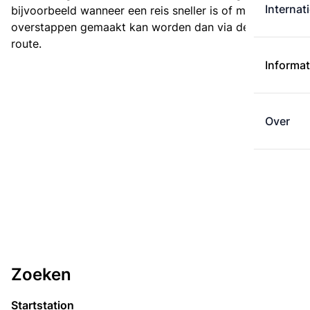
Internat
bijvoorbeeld wanneer een reis sneller is of met minder
overstappen gemaakt kan worden dan via de kortste
route.
Informat
Over
Zoeken
Startstation