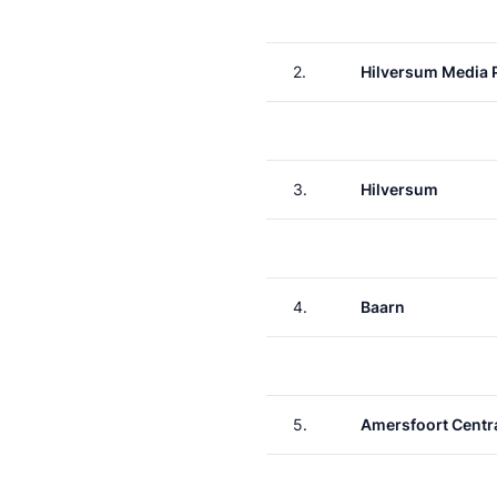
2.
Hilversum Media 
3.
Hilversum
4.
Baarn
5.
Amersfoort Centr