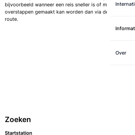
Internat
bijvoorbeeld wanneer een reis sneller is of met minder
overstappen gemaakt kan worden dan via de kortste
route.
Informat
Over
Zoeken
Startstation