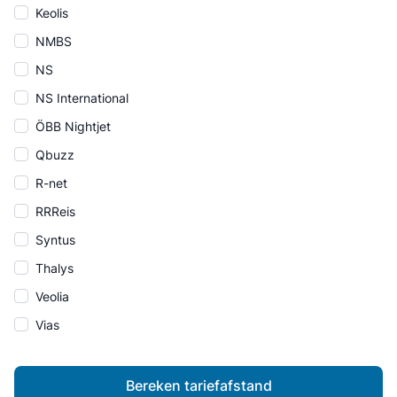
Keolis
NMBS
NS
NS International
ÖBB Nightjet
Qbuzz
R-net
RRReis
Syntus
Thalys
Veolia
Vias
Bereken tariefafstand