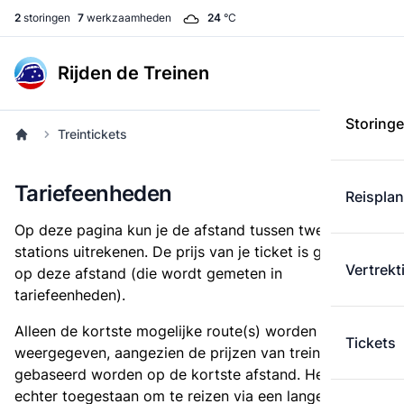
2
storingen
7
werkzaamheden
24
°C
Rijden de Treinen
Storing
Treintickets
Tariefeenheden
Reispla
Op deze pagina kun je de afstand tussen twee
stations uitrekenen. De prijs van je ticket is gebaseerd
Vertrekt
op deze afstand (die wordt gemeten in
tariefeenheden).
Alleen de kortste mogelijke route(s) worden
Tickets
weergegeven, aangezien de prijzen van treintickets
gebaseerd worden op de kortste afstand. Het is
echter toegestaan om te reizen via een langere route,