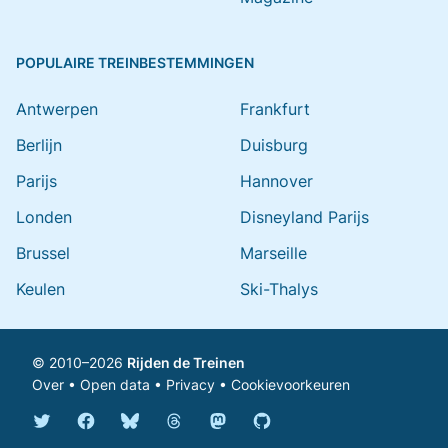
POPULAIRE TREINBESTEMMINGEN
Antwerpen
Frankfurt
Berlijn
Duisburg
Parijs
Hannover
Londen
Disneyland Parijs
Brussel
Marseille
Keulen
Ski-Thalys
© 2010–2026
Rijden de Treinen
Over
•
Open data
•
Privacy
•
Cookievoorkeuren
Bluesky @rijdendetreinen.nl
Threads @rijdendetreinen
Mastodon @rijdendetreinen@ma
Twitter @rijdendetreinen
Facebook rijdendetreinen
GitHub rijdendetreinen