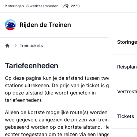
2
storingen
8
werkzaamheden
22
°C
Rijden de Treinen
Storing
Treintickets
Tariefeenheden
Reispla
Op deze pagina kun je de afstand tussen twee
stations uitrekenen. De prijs van je ticket is gebaseerd
Vertrekt
op deze afstand (die wordt gemeten in
tariefeenheden).
Alleen de kortste mogelijke route(s) worden
Tickets
weergegeven, aangezien de prijzen van treintickets
gebaseerd worden op de kortste afstand. Het is
echter toegestaan om te reizen via een langere route,