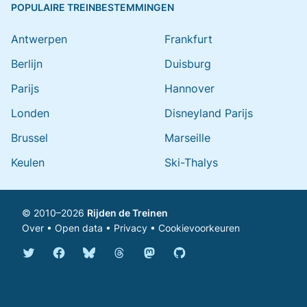
POPULAIRE TREINBESTEMMINGEN
Antwerpen
Frankfurt
Berlijn
Duisburg
Parijs
Hannover
Londen
Disneyland Parijs
Brussel
Marseille
Keulen
Ski-Thalys
© 2010–2026
Rijden de Treinen
Over
•
Open data
•
Privacy
•
Cookievoorkeuren
Bluesky @rijdendetreinen.nl
Threads @rijdendetreinen
Mastodon @rijdendetreinen@ma
Twitter @rijdendetreinen
Facebook rijdendetreinen
GitHub rijdendetreinen