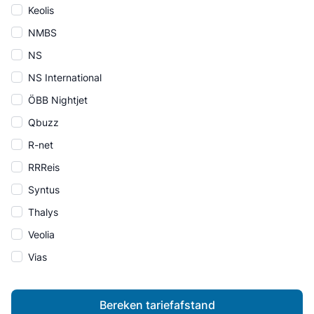
Keolis
NMBS
NS
NS International
ÖBB Nightjet
Qbuzz
R-net
RRReis
Syntus
Thalys
Veolia
Vias
Bereken tariefafstand