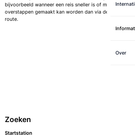
Internat
bijvoorbeeld wanneer een reis sneller is of met minder
overstappen gemaakt kan worden dan via de kortste
route.
Informat
Over
Zoeken
Startstation