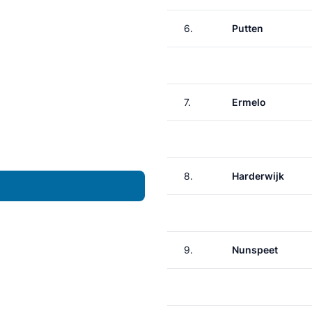
6.
Putten
7.
Ermelo
8.
Harderwijk
9.
Nunspeet