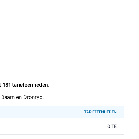
it
181 tariefeenheden
.
 Baarn en Dronryp.
TARIEFEENHEDEN
0 TE