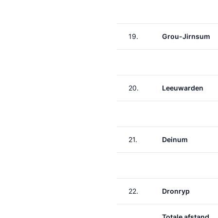
19.
Grou-Jirnsum
20.
Leeuwarden
21.
Deinum
22.
Dronryp
Totale afstand