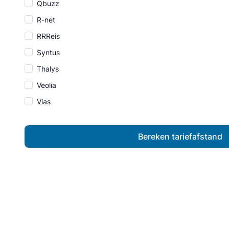
Qbuzz
R-net
RRReis
Syntus
Thalys
Veolia
Vias
Bereken tariefafstand