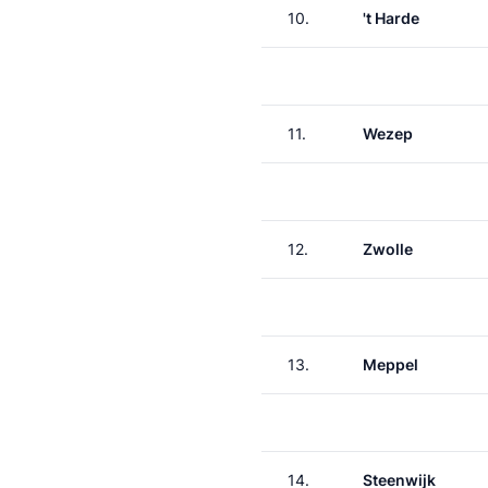
10.
't Harde
11.
Wezep
12.
Zwolle
13.
Meppel
14.
Steenwijk