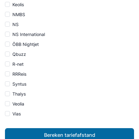
Keolis
NMBS
NS
NS International
ÖBB Nightjet
Qbuzz
R-net
RRReis
Syntus
Thalys
Veolia
Vias
Bereken tariefafstand