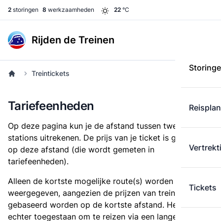
2
storingen
8
werkzaamheden
22
°C
Rijden de Treinen
Storing
Treintickets
Tariefeenheden
Reispla
Op deze pagina kun je de afstand tussen twee
stations uitrekenen. De prijs van je ticket is gebaseerd
Vertrekt
op deze afstand (die wordt gemeten in
tariefeenheden).
Alleen de kortste mogelijke route(s) worden
Tickets
weergegeven, aangezien de prijzen van treintickets
gebaseerd worden op de kortste afstand. Het is
echter toegestaan om te reizen via een langere route,