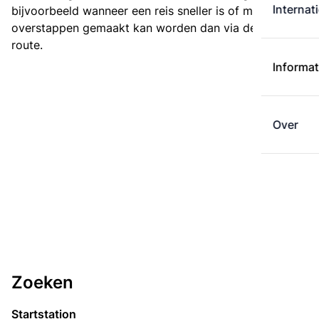
Internat
bijvoorbeeld wanneer een reis sneller is of met minder
overstappen gemaakt kan worden dan via de kortste
route.
Informat
Over
Zoeken
Startstation