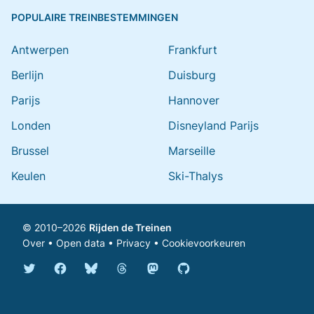
POPULAIRE TREINBESTEMMINGEN
Antwerpen
Frankfurt
Berlijn
Duisburg
Parijs
Hannover
Londen
Disneyland Parijs
Brussel
Marseille
Keulen
Ski-Thalys
© 2010–2026
Rijden de Treinen
Over
•
Open data
•
Privacy
•
Cookievoorkeuren
Bluesky @rijdendetreinen.nl
Threads @rijdendetreinen
Mastodon @rijdendetreinen@ma
Twitter @rijdendetreinen
Facebook rijdendetreinen
GitHub rijdendetreinen