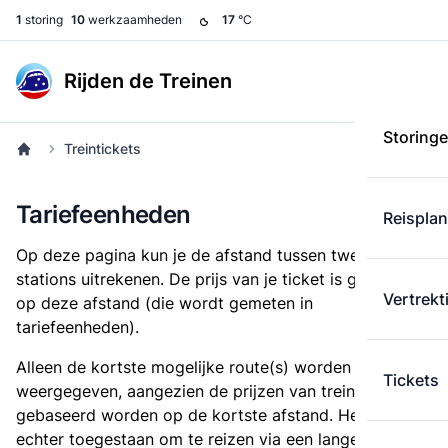
1
storing
10
werkzaamheden
17
°C
Rijden de Treinen
Storing
Treintickets
Tariefeenheden
Reispla
Op deze pagina kun je de afstand tussen twee
stations uitrekenen. De prijs van je ticket is gebaseerd
Vertrekt
op deze afstand (die wordt gemeten in
tariefeenheden).
Alleen de kortste mogelijke route(s) worden
Tickets
weergegeven, aangezien de prijzen van treintickets
gebaseerd worden op de kortste afstand. Het is
echter toegestaan om te reizen via een langere route,