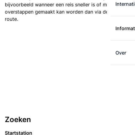
Internat
bijvoorbeeld wanneer een reis sneller is of met minder
overstappen gemaakt kan worden dan via de kortste
route.
Informat
Over
Zoeken
Startstation