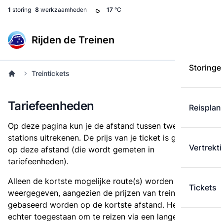
1
storing
8
werkzaamheden
17
°C
Rijden de Treinen
Storing
Treintickets
Tariefeenheden
Reispla
Op deze pagina kun je de afstand tussen twee
stations uitrekenen. De prijs van je ticket is gebaseerd
Vertrekt
op deze afstand (die wordt gemeten in
tariefeenheden).
Alleen de kortste mogelijke route(s) worden
Tickets
weergegeven, aangezien de prijzen van treintickets
gebaseerd worden op de kortste afstand. Het is
echter toegestaan om te reizen via een langere route,