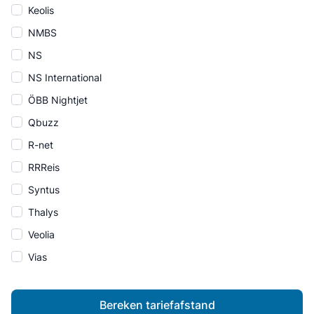
Keolis
NMBS
NS
NS International
ÖBB Nightjet
Qbuzz
R-net
RRReis
Syntus
Thalys
Veolia
Vias
Bereken tariefafstand