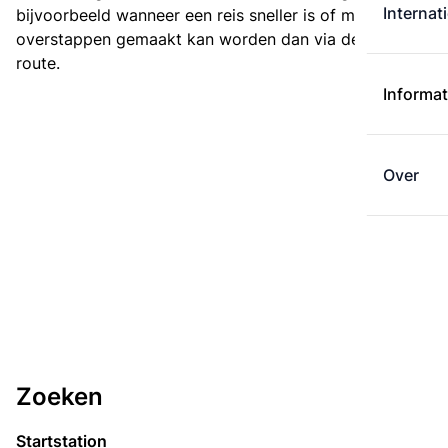
Internat
bijvoorbeeld wanneer een reis sneller is of met minder
overstappen gemaakt kan worden dan via de kortste
route.
Informat
Over
Zoeken
Startstation