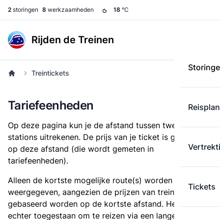
2
storingen
8
werkzaamheden
18
°C
Rijden de Treinen
Storing
Treintickets
Tariefeenheden
Reispla
Op deze pagina kun je de afstand tussen twee
stations uitrekenen. De prijs van je ticket is gebaseerd
Vertrekt
op deze afstand (die wordt gemeten in
tariefeenheden).
Alleen de kortste mogelijke route(s) worden
Tickets
weergegeven, aangezien de prijzen van treintickets
gebaseerd worden op de kortste afstand. Het is
echter toegestaan om te reizen via een langere route,