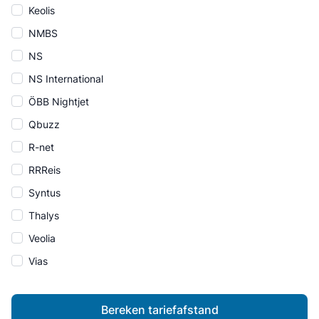
Keolis
NMBS
NS
NS International
ÖBB Nightjet
Qbuzz
R-net
RRReis
Syntus
Thalys
Veolia
Vias
Bereken tariefafstand