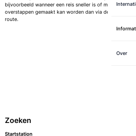
Internat
bijvoorbeeld wanneer een reis sneller is of met minder
overstappen gemaakt kan worden dan via de kortste
route.
Informat
Over
Zoeken
Startstation