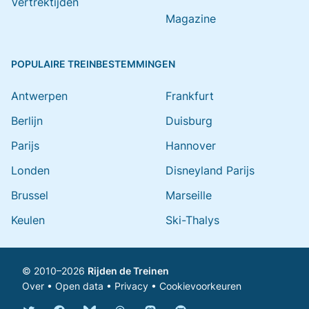
Vertrektijden
Magazine
POPULAIRE TREINBESTEMMINGEN
Antwerpen
Frankfurt
Berlijn
Duisburg
Parijs
Hannover
Londen
Disneyland Parijs
Brussel
Marseille
Keulen
Ski-Thalys
© 2010–2026
Rijden de Treinen
Over
•
Open data
•
Privacy
•
Cookievoorkeuren