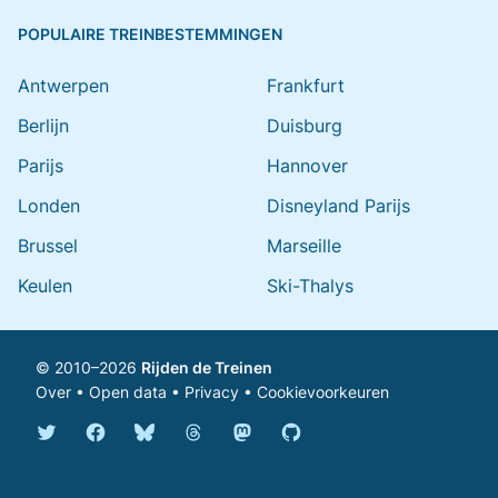
POPULAIRE TREINBESTEMMINGEN
Antwerpen
Frankfurt
Berlijn
Duisburg
Parijs
Hannover
Londen
Disneyland Parijs
Brussel
Marseille
Keulen
Ski-Thalys
© 2010–2026
Rijden de Treinen
Over
•
Open data
•
Privacy
•
Cookievoorkeuren
Bluesky @rijdendetreinen.nl
Threads @rijdendetreinen
Mastodon @rijdendetreinen@ma
Twitter @rijdendetreinen
Facebook rijdendetreinen
GitHub rijdendetreinen