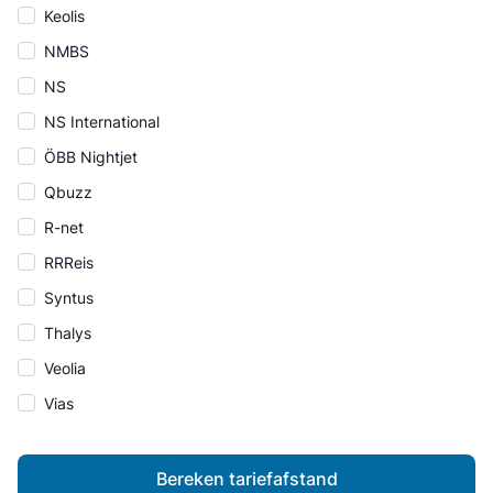
Keolis
NMBS
NS
NS International
ÖBB Nightjet
Qbuzz
R-net
RRReis
Syntus
Thalys
Veolia
Vias
Bereken tariefafstand