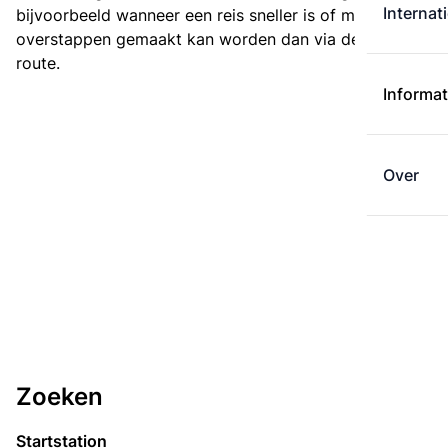
Internat
bijvoorbeeld wanneer een reis sneller is of met minder
overstappen gemaakt kan worden dan via de kortste
route.
Informat
Over
Zoeken
Startstation