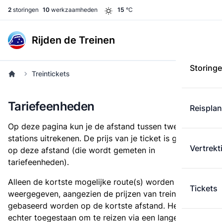
2
storingen
10
werkzaamheden
15
°C
Rijden de Treinen
Storing
Treintickets
Tariefeenheden
Reispla
Op deze pagina kun je de afstand tussen twee
stations uitrekenen. De prijs van je ticket is gebaseerd
Vertrekt
op deze afstand (die wordt gemeten in
tariefeenheden).
Alleen de kortste mogelijke route(s) worden
Tickets
weergegeven, aangezien de prijzen van treintickets
gebaseerd worden op de kortste afstand. Het is
echter toegestaan om te reizen via een langere route,