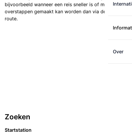
Internat
bijvoorbeeld wanneer een reis sneller is of met minder
overstappen gemaakt kan worden dan via de kortste
route.
Informat
Over
Zoeken
Startstation