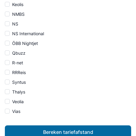
Keolis
NMBS
NS
NS International
ÖBB Nightjet
Qbuzz
R-net
RRReis
Syntus
Thalys
Veolia
Vias
Bereken tariefafstand