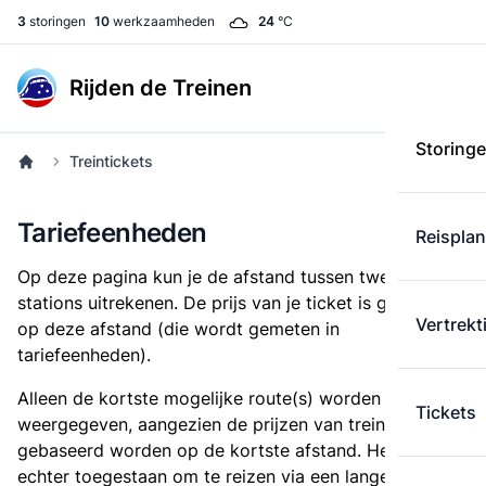
3
storingen
10
werkzaamheden
24
°C
Rijden de Treinen
Storing
Treintickets
Tariefeenheden
Reispla
Op deze pagina kun je de afstand tussen twee
stations uitrekenen. De prijs van je ticket is gebaseerd
Vertrekt
op deze afstand (die wordt gemeten in
tariefeenheden).
Alleen de kortste mogelijke route(s) worden
Tickets
weergegeven, aangezien de prijzen van treintickets
gebaseerd worden op de kortste afstand. Het is
echter toegestaan om te reizen via een langere route,