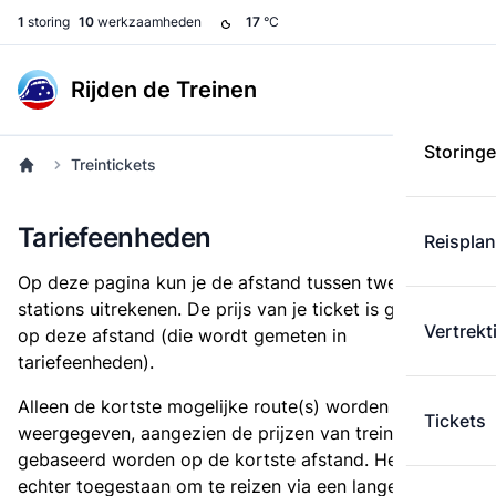
1
storing
10
werkzaamheden
17
°C
Rijden de Treinen
Storing
Treintickets
Tariefeenheden
Reispla
Op deze pagina kun je de afstand tussen twee
stations uitrekenen. De prijs van je ticket is gebaseerd
Vertrekt
op deze afstand (die wordt gemeten in
tariefeenheden).
Alleen de kortste mogelijke route(s) worden
Tickets
weergegeven, aangezien de prijzen van treintickets
gebaseerd worden op de kortste afstand. Het is
echter toegestaan om te reizen via een langere route,