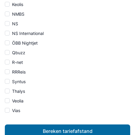
Keolis
NMBS
NS
NS International
ÖBB Nightjet
Qbuzz
R-net
RRReis
Syntus
Thalys
Veolia
Vias
Bereken tariefafstand