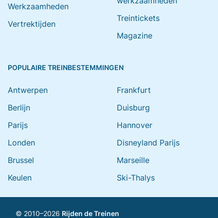
werkzaamheden
Werkzaamheden
Treintickets
Vertrektijden
Magazine
POPULAIRE TREINBESTEMMINGEN
Antwerpen
Frankfurt
Berlijn
Duisburg
Parijs
Hannover
Londen
Disneyland Parijs
Brussel
Marseille
Keulen
Ski-Thalys
© 2010–2026
Rijden de Treinen