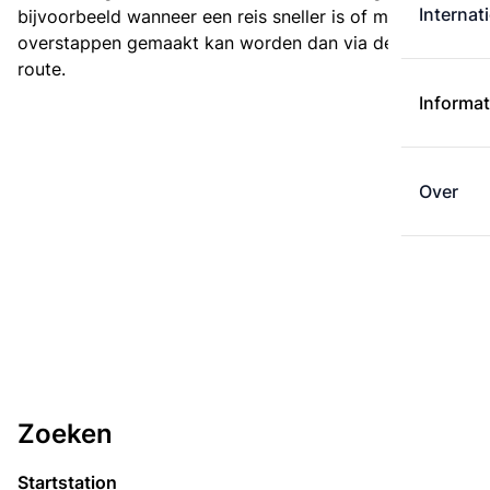
Internat
bijvoorbeeld wanneer een reis sneller is of met minder
overstappen gemaakt kan worden dan via de kortste
route.
Informat
Over
Zoeken
Startstation