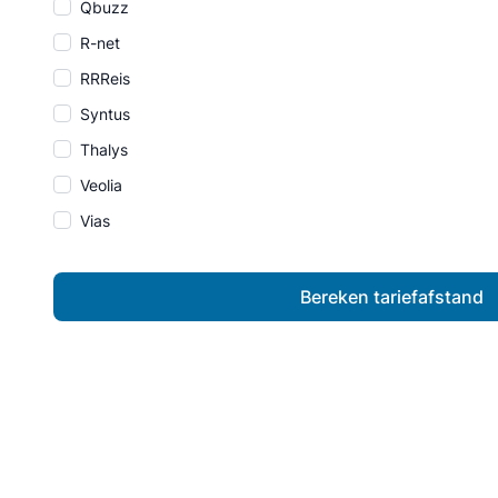
Qbuzz
R-net
RRReis
Syntus
Thalys
Veolia
Vias
Bereken tariefafstand