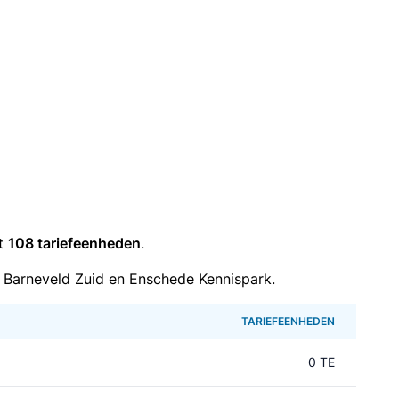
it
108 tariefeenheden
.
 Barneveld Zuid en Enschede Kennispark.
TARIEFEENHEDEN
0 TE