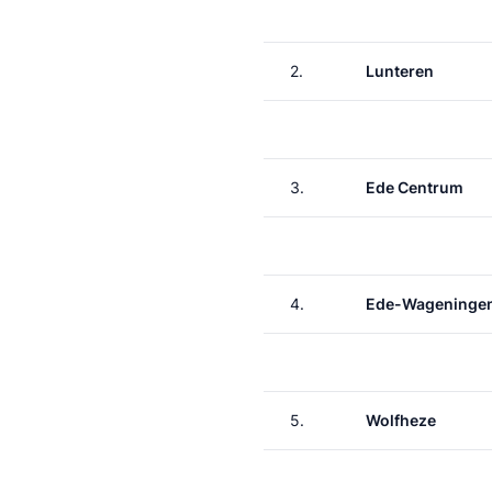
2.
Lunteren
3.
Ede Centrum
4.
Ede-Wageninge
5.
Wolfheze