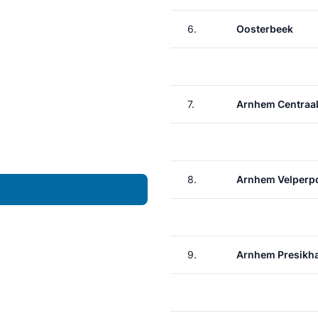
6.
Oosterbeek
7.
Arnhem Centraa
8.
Arnhem Velperp
9.
Arnhem Presikh