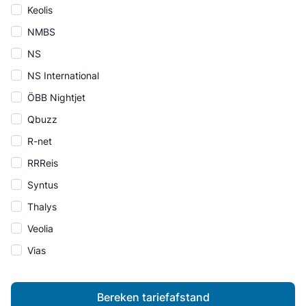
Keolis
NMBS
NS
NS International
ÖBB Nightjet
Qbuzz
R-net
RRReis
Syntus
Thalys
Veolia
Vias
Bereken tariefafstand