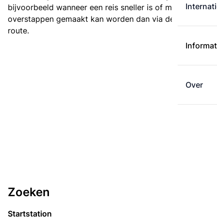
Internat
bijvoorbeeld wanneer een reis sneller is of met minder
overstappen gemaakt kan worden dan via de kortste
route.
Informat
Over
Zoeken
Startstation