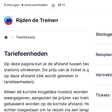
2
storingen
8
werkzaamheden
22
°C
Rijden de Treinen
Storing
Treintickets
Tariefeenheden
Reispla
Op deze pagina kun je de afstand tussen twee
stations uitrekenen. De prijs van je ticket is gebaseerd
Vertrekt
op deze afstand (die wordt gemeten in
tariefeenheden).
Alleen de kortste mogelijke route(s) worden
Tickets
weergegeven, aangezien de prijzen van treintickets
gebaseerd worden op de kortste afstand. Het is
echter toegestaan om te reizen via een langere route,