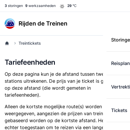
3
storingen
9
werkzaamheden
29
°C
Rijden de Treinen
Storing
Treintickets
Tariefeenheden
Reispla
Op deze pagina kun je de afstand tussen twee
stations uitrekenen. De prijs van je ticket is gebaseerd
Vertrekt
op deze afstand (die wordt gemeten in
tariefeenheden).
Alleen de kortste mogelijke route(s) worden
Tickets
weergegeven, aangezien de prijzen van treintickets
gebaseerd worden op de kortste afstand. Het is
echter toegestaan om te reizen via een langere route,