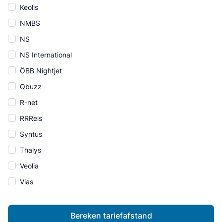
Keolis
NMBS
NS
NS International
ÖBB Nightjet
Qbuzz
R-net
RRReis
Syntus
Thalys
Veolia
Vias
Bereken tariefafstand