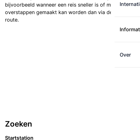
Internat
bijvoorbeeld wanneer een reis sneller is of met minder
overstappen gemaakt kan worden dan via de kortste
route.
Informat
Over
Zoeken
Startstation