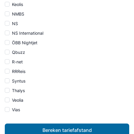
Keolis
NMBS
NS
NS International
ÖBB Nightjet
Qbuzz
R-net
RRReis
Syntus
Thalys
Veolia
Vias
Bereken tariefafstand