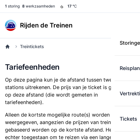
1
storing
8
werkzaamheden
17
°C
Rijden de Treinen
Storing
Treintickets
Tariefeenheden
Reispla
Op deze pagina kun je de afstand tussen twee
stations uitrekenen. De prijs van je ticket is gebaseerd
Vertrekt
op deze afstand (die wordt gemeten in
tariefeenheden).
Alleen de kortste mogelijke route(s) worden
Tickets
weergegeven, aangezien de prijzen van treintickets
gebaseerd worden op de kortste afstand. Het is
echter toegestaan om te reizen via een langere route,