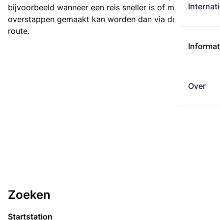
Internat
bijvoorbeeld wanneer een reis sneller is of met minder
overstappen gemaakt kan worden dan via de kortste
route.
Informat
Over
Zoeken
Startstation