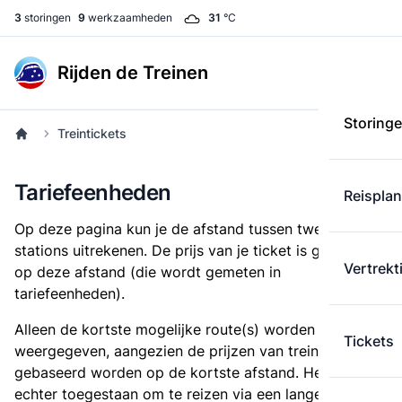
3
storingen
9
werkzaamheden
31
°C
Rijden de Treinen
Storing
Treintickets
Tariefeenheden
Reispla
Op deze pagina kun je de afstand tussen twee
stations uitrekenen. De prijs van je ticket is gebaseerd
Vertrekt
op deze afstand (die wordt gemeten in
tariefeenheden).
Alleen de kortste mogelijke route(s) worden
Tickets
weergegeven, aangezien de prijzen van treintickets
gebaseerd worden op de kortste afstand. Het is
echter toegestaan om te reizen via een langere route,