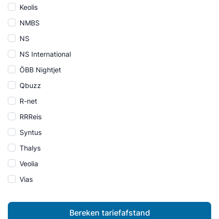
Keolis
NMBS
NS
NS International
ÖBB Nightjet
Qbuzz
R-net
RRReis
Syntus
Thalys
Veolia
Vias
Bereken tariefafstand