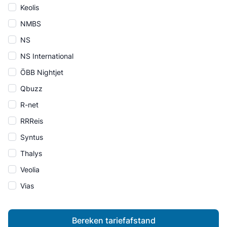
Keolis
NMBS
NS
NS International
ÖBB Nightjet
Qbuzz
R-net
RRReis
Syntus
Thalys
Veolia
Vias
Bereken tariefafstand