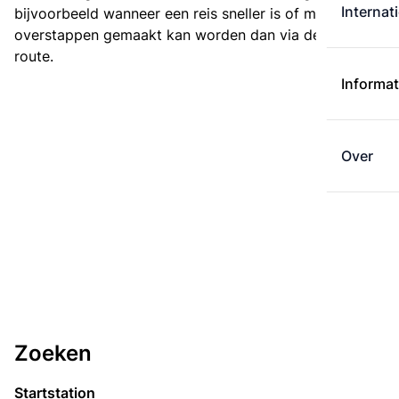
Internat
bijvoorbeeld wanneer een reis sneller is of met minder
overstappen gemaakt kan worden dan via de kortste
route.
Informat
Over
Zoeken
Startstation