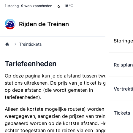
1
storing
9
werkzaamheden
18
°C
Rijden de Treinen
Storing
Treintickets
Tariefeenheden
Reispla
Op deze pagina kun je de afstand tussen twee
stations uitrekenen. De prijs van je ticket is gebaseerd
Vertrekt
op deze afstand (die wordt gemeten in
tariefeenheden).
Alleen de kortste mogelijke route(s) worden
Tickets
weergegeven, aangezien de prijzen van treintickets
gebaseerd worden op de kortste afstand. Het is
echter toegestaan om te reizen via een langere route,