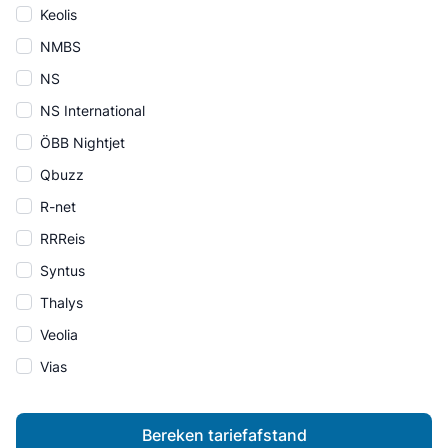
Keolis
NMBS
NS
NS International
ÖBB Nightjet
Qbuzz
R-net
RRReis
Syntus
Thalys
Veolia
Vias
Bereken tariefafstand