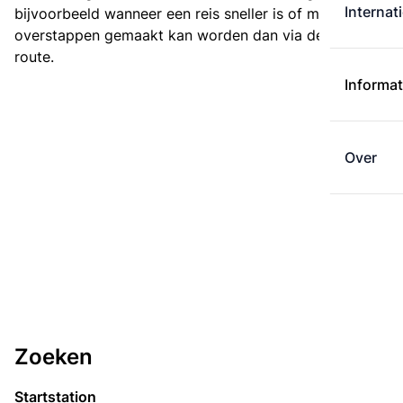
Internat
bijvoorbeeld wanneer een reis sneller is of met minder
overstappen gemaakt kan worden dan via de kortste
route.
Informat
Over
Zoeken
Startstation