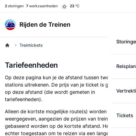
2
storingen
7
werkzaamheden
23
°C
Rijden de Treinen
Storing
Treintickets
Tariefeenheden
Reispla
Op deze pagina kun je de afstand tussen twee
stations uitrekenen. De prijs van je ticket is gebaseerd
Vertrekt
op deze afstand (die wordt gemeten in
tariefeenheden).
Alleen de kortste mogelijke route(s) worden
Tickets
weergegeven, aangezien de prijzen van treintickets
gebaseerd worden op de kortste afstand. Het is
echter toegestaan om te reizen via een langere route,