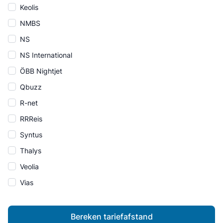
Keolis
NMBS
NS
NS International
ÖBB Nightjet
Qbuzz
R-net
RRReis
Syntus
Thalys
Veolia
Vias
Bereken tariefafstand