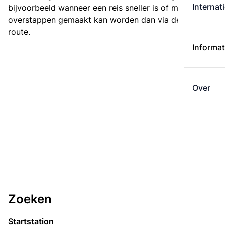
Internat
bijvoorbeeld wanneer een reis sneller is of met minder
overstappen gemaakt kan worden dan via de kortste
route.
Informat
Over
Zoeken
Startstation