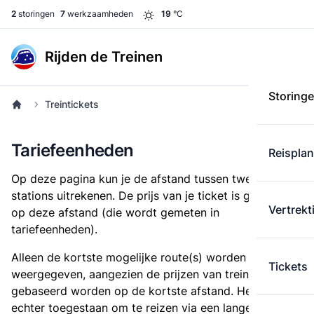
2
storingen
7
werkzaamheden
19
°C
Rijden de Treinen
Storing
Treintickets
Tariefeenheden
Reispla
Op deze pagina kun je de afstand tussen twee
stations uitrekenen. De prijs van je ticket is gebaseerd
Vertrekt
op deze afstand (die wordt gemeten in
tariefeenheden).
Alleen de kortste mogelijke route(s) worden
Tickets
weergegeven, aangezien de prijzen van treintickets
gebaseerd worden op de kortste afstand. Het is
echter toegestaan om te reizen via een langere route,