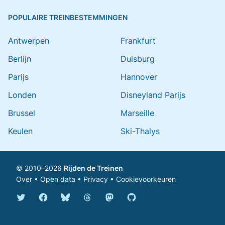
POPULAIRE TREINBESTEMMINGEN
Antwerpen
Frankfurt
Berlijn
Duisburg
Parijs
Hannover
Londen
Disneyland Parijs
Brussel
Marseille
Keulen
Ski-Thalys
© 2010–2026
Rijden de Treinen
Over
•
Open data
•
Privacy
•
Cookievoorkeuren
Bluesky @rijdendetreinen.nl
Threads @rijdendetreinen
Mastodon @rijdendetreinen@ma
Twitter @rijdendetreinen
Facebook rijdendetreinen
GitHub rijdendetreinen