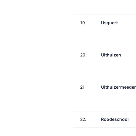
19.
Usquert
20.
Uithuizen
21.
Uithuizermeede
22.
Roodeschool