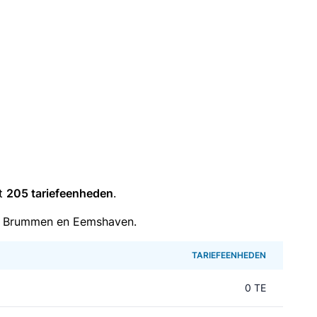
it
205 tariefeenheden
.
n Brummen en Eemshaven.
TARIEFEENHEDEN
0 TE