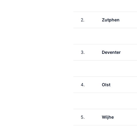
2.
Zutphen
3.
Deventer
4.
Olst
5.
Wijhe