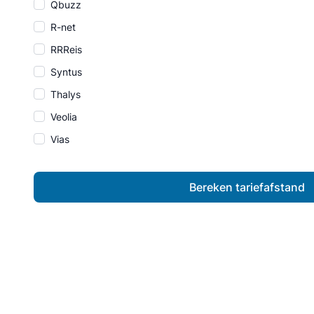
Qbuzz
R-net
RRReis
Syntus
Thalys
Veolia
Vias
Bereken tariefafstand