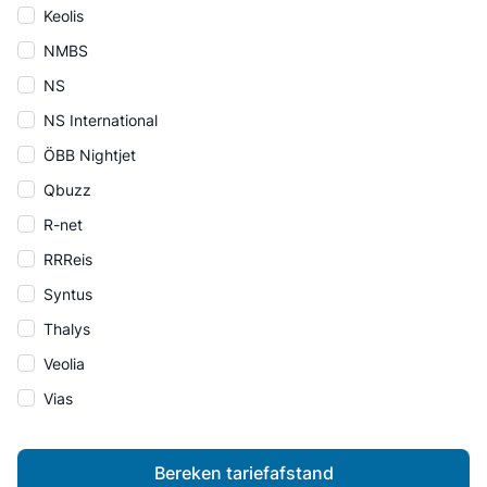
Keolis
NMBS
NS
NS International
ÖBB Nightjet
Qbuzz
R-net
RRReis
Syntus
Thalys
Veolia
Vias
Bereken tariefafstand