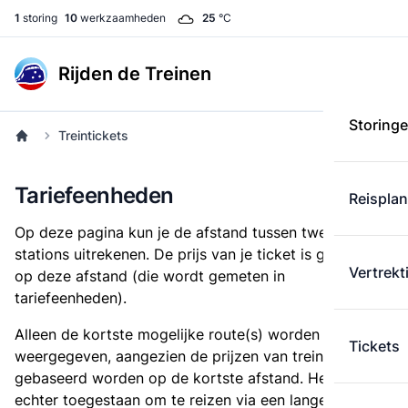
1
storing
10
werkzaamheden
25
°C
Rijden de Treinen
Storing
Treintickets
Tariefeenheden
Reispla
Op deze pagina kun je de afstand tussen twee
stations uitrekenen. De prijs van je ticket is gebaseerd
Vertrekt
op deze afstand (die wordt gemeten in
tariefeenheden).
Alleen de kortste mogelijke route(s) worden
Tickets
weergegeven, aangezien de prijzen van treintickets
gebaseerd worden op de kortste afstand. Het is
echter toegestaan om te reizen via een langere route,