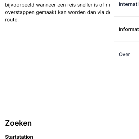
Internat
bijvoorbeeld wanneer een reis sneller is of met minder
overstappen gemaakt kan worden dan via de kortste
route.
Informat
Over
Zoeken
Startstation