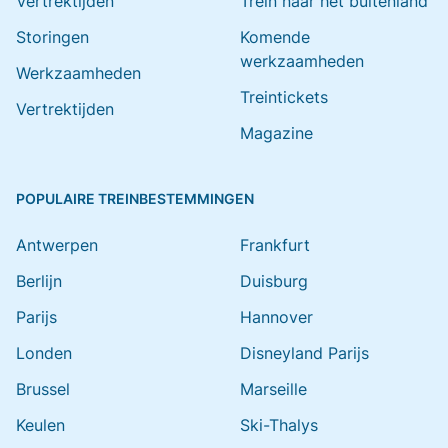
Vertrektijden
Trein naar het buitenland
Storingen
Komende
werkzaamheden
Werkzaamheden
Treintickets
Vertrektijden
Magazine
POPULAIRE TREINBESTEMMINGEN
Antwerpen
Frankfurt
Berlijn
Duisburg
Parijs
Hannover
Londen
Disneyland Parijs
Brussel
Marseille
Keulen
Ski-Thalys