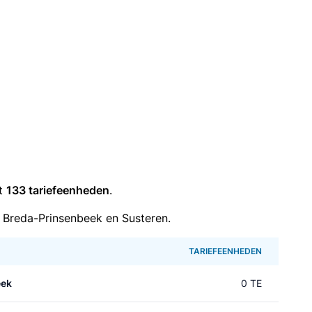
it
133 tariefeenheden
.
 Breda-Prinsenbeek en Susteren.
TARIEFEENHEDEN
eek
0 TE