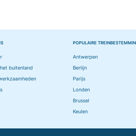
IS
POPULAIRE TREINBESTEMMI
r
Antwerpen
 het buitenland
Berlijn
werkzaamheden
Parijs
ts
Londen
Brussel
Keulen