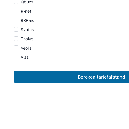
Qbuzz
R-net
RRReis
Syntus
Thalys
Veolia
Vias
Bereken tariefafstand