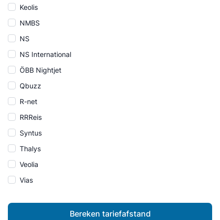
Keolis
NMBS
NS
NS International
ÖBB Nightjet
Qbuzz
R-net
RRReis
Syntus
Thalys
Veolia
Vias
Bereken tariefafstand