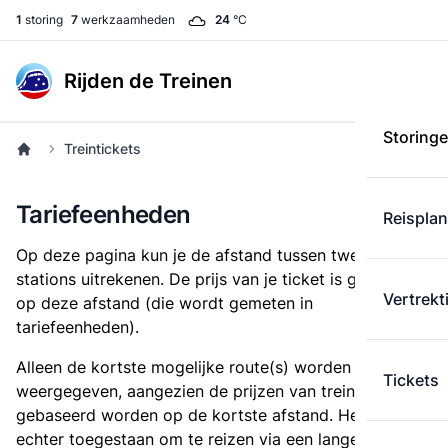
1
storing
7
werkzaamheden
24
°C
Rijden de Treinen
Storing
Treintickets
Tariefeenheden
Reispla
Op deze pagina kun je de afstand tussen twee
stations uitrekenen. De prijs van je ticket is gebaseerd
Vertrekt
op deze afstand (die wordt gemeten in
tariefeenheden).
Alleen de kortste mogelijke route(s) worden
Tickets
weergegeven, aangezien de prijzen van treintickets
gebaseerd worden op de kortste afstand. Het is
echter toegestaan om te reizen via een langere route,