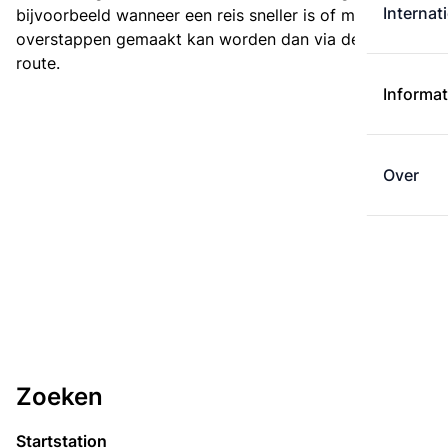
Internat
bijvoorbeeld wanneer een reis sneller is of met minder
overstappen gemaakt kan worden dan via de kortste
route.
Informat
Over
Zoeken
Startstation