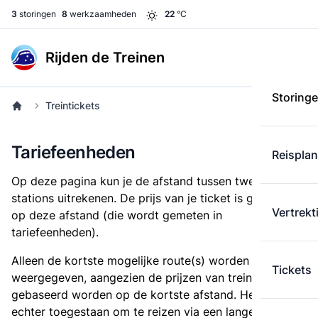
3
storingen
8
werkzaamheden
22
°C
Rijden de Treinen
Storing
Treintickets
Tariefeenheden
Reispla
Op deze pagina kun je de afstand tussen twee
stations uitrekenen. De prijs van je ticket is gebaseerd
Vertrekt
op deze afstand (die wordt gemeten in
tariefeenheden).
Alleen de kortste mogelijke route(s) worden
Tickets
weergegeven, aangezien de prijzen van treintickets
gebaseerd worden op de kortste afstand. Het is
echter toegestaan om te reizen via een langere route,