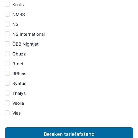
Keolis
NMBS
NS
NS International
ÖBB Nightjet
Qbuzz
R-net
RRReis
Syntus
Thalys
Veolia
Vias
Bereken tariefafstand