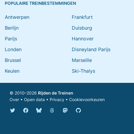
POPULAIRE TREINBESTEMMINGEN
Antwerpen
Frankfurt
Berlijn
Duisburg
Parijs
Hannover
Londen
Disneyland Parijs
Brussel
Marseille
Keulen
Ski-Thalys
© 2010–2026
Rijden de Treinen
Over
•
Open data
•
Privacy
•
Cookievoorkeuren
Bluesky @rijdendetreinen.nl
Threads @rijdendetreinen
Mastodon @rijdendetreinen@ma
Twitter @rijdendetreinen
Facebook rijdendetreinen
GitHub rijdendetreinen