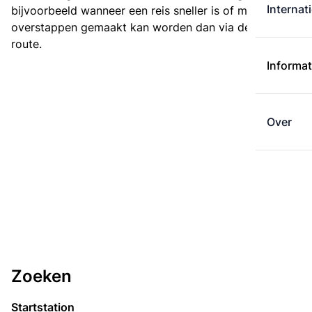
Internat
bijvoorbeeld wanneer een reis sneller is of met minder
overstappen gemaakt kan worden dan via de kortste
route.
Informat
Over
Zoeken
Startstation