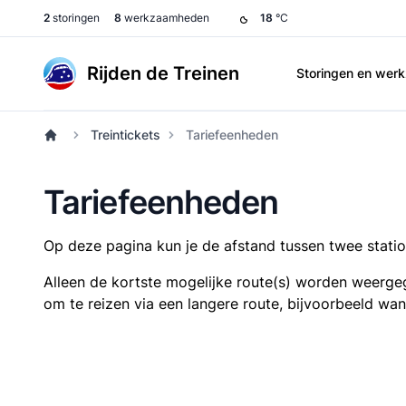
2
storingen
8
werkzaamheden
18
°C
Rijden de Treinen
Storingen en we
Treintickets
Tariefeenheden
Tariefeenheden
Op deze pagina kun je de afstand tussen twee station
Alleen de kortste mogelijke route(s) worden weergeg
om te reizen via een langere route, bijvoorbeeld wa