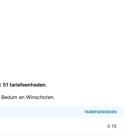
it
51 tariefeenheden
.
n Bedum en Winschoten.
TARIEFEENHEDEN
0 TE