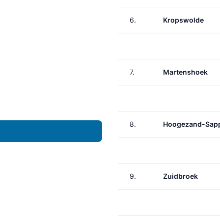
6.
Kropswolde
7.
Martenshoek
8.
Hoogezand-Sap
9.
Zuidbroek