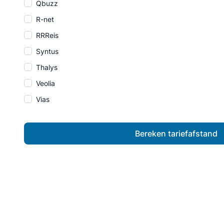
Qbuzz
R-net
RRReis
Syntus
Thalys
Veolia
Vias
Bereken tariefafstand