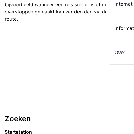
Internat
bijvoorbeeld wanneer een reis sneller is of met minder
overstappen gemaakt kan worden dan via de kortste
route.
Informat
Over
Zoeken
Startstation