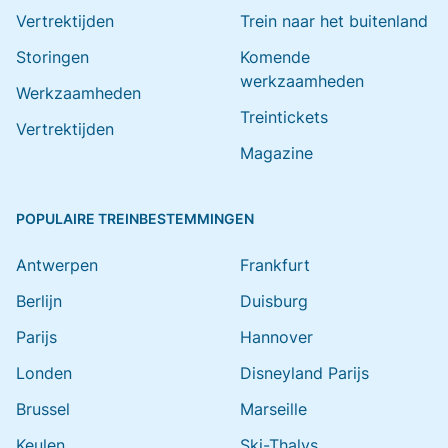
Vertrektijden
Trein naar het buitenland
Storingen
Komende
werkzaamheden
Werkzaamheden
Treintickets
Vertrektijden
Magazine
POPULAIRE TREINBESTEMMINGEN
Antwerpen
Frankfurt
Berlijn
Duisburg
Parijs
Hannover
Londen
Disneyland Parijs
Brussel
Marseille
Keulen
Ski-Thalys