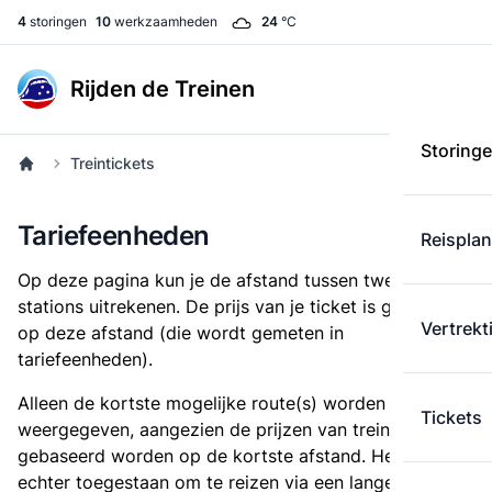
4
storingen
10
werkzaamheden
24
°C
Rijden de Treinen
Storing
Treintickets
Tariefeenheden
Reispla
Op deze pagina kun je de afstand tussen twee
stations uitrekenen. De prijs van je ticket is gebaseerd
Vertrekt
op deze afstand (die wordt gemeten in
tariefeenheden).
Alleen de kortste mogelijke route(s) worden
Tickets
weergegeven, aangezien de prijzen van treintickets
gebaseerd worden op de kortste afstand. Het is
echter toegestaan om te reizen via een langere route,