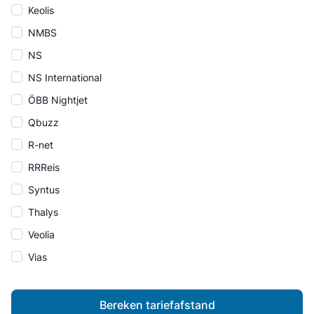
Keolis
NMBS
NS
NS International
ÖBB Nightjet
Qbuzz
R-net
RRReis
Syntus
Thalys
Veolia
Vias
Bereken tariefafstand