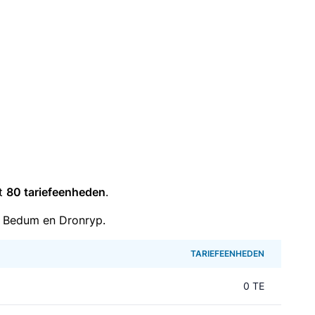
it
80 tariefeenheden
.
n Bedum en Dronryp.
TARIEFEENHEDEN
0 TE