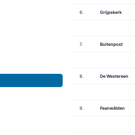
6.
Grijpskerk
7.
Buitenpost
8.
De Westereen
9.
Feanwâlden