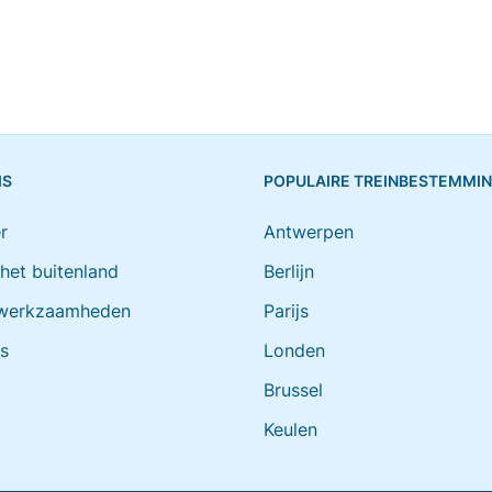
IS
POPULAIRE TREINBESTEMMI
r
Antwerpen
 het buitenland
Berlijn
werkzaamheden
Parijs
ts
Londen
Brussel
Keulen