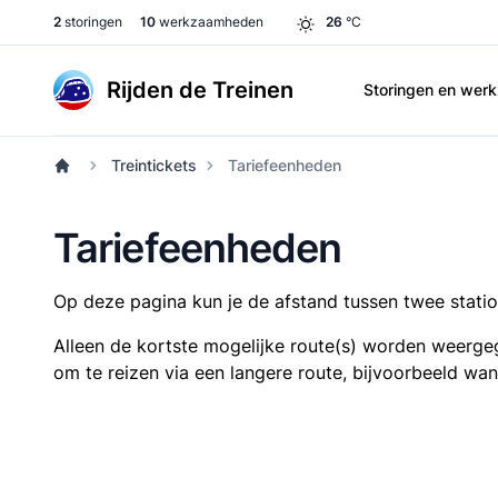
2
storingen
10
werkzaamheden
26
°C
Rijden de Treinen
Storingen en we
Treintickets
Tariefeenheden
Tariefeenheden
Op deze pagina kun je de afstand tussen twee station
Alleen de kortste mogelijke route(s) worden weergeg
om te reizen via een langere route, bijvoorbeeld wa