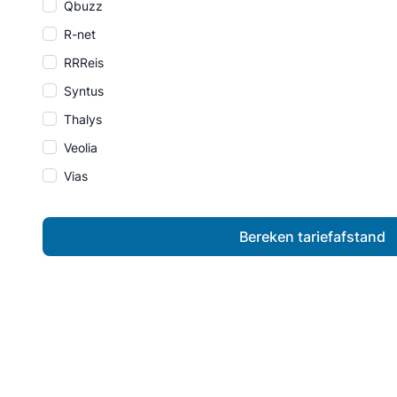
Qbuzz
R-net
RRReis
Syntus
Thalys
Veolia
Vias
Bereken tariefafstand