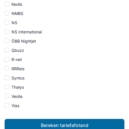
Keolis
NMBS
NS
NS International
ÖBB Nightjet
Qbuzz
R-net
RRReis
Syntus
Thalys
Veolia
Vias
Bereken tariefafstand