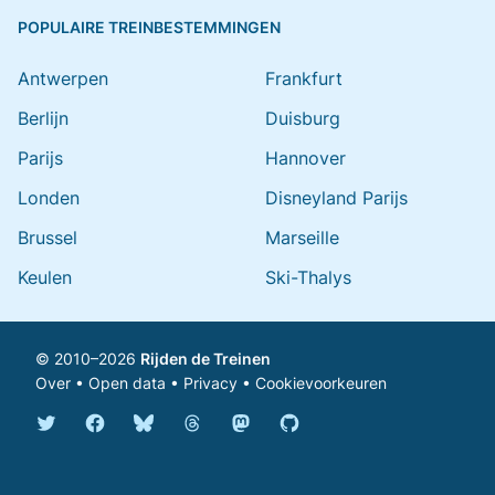
POPULAIRE TREINBESTEMMINGEN
Antwerpen
Frankfurt
Berlijn
Duisburg
Parijs
Hannover
Londen
Disneyland Parijs
Brussel
Marseille
Keulen
Ski-Thalys
© 2010–2026
Rijden de Treinen
Over
•
Open data
•
Privacy
•
Cookievoorkeuren
Bluesky @rijdendetreinen.nl
Threads @rijdendetreinen
Mastodon @rijdendetreinen@ma
Twitter @rijdendetreinen
Facebook rijdendetreinen
GitHub rijdendetreinen