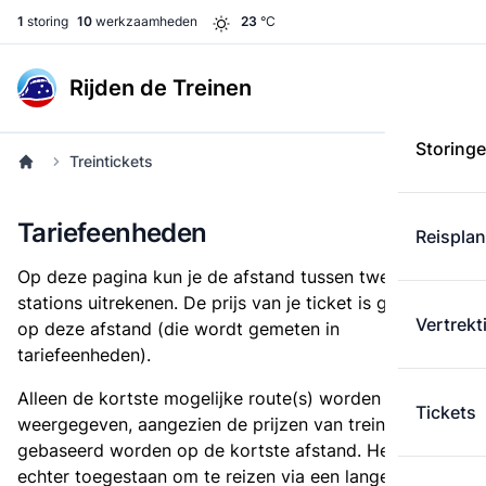
1
storing
10
werkzaamheden
23
°C
Rijden de Treinen
Storing
Treintickets
Tariefeenheden
Reispla
Op deze pagina kun je de afstand tussen twee
stations uitrekenen. De prijs van je ticket is gebaseerd
Vertrekt
op deze afstand (die wordt gemeten in
tariefeenheden).
Alleen de kortste mogelijke route(s) worden
Tickets
weergegeven, aangezien de prijzen van treintickets
gebaseerd worden op de kortste afstand. Het is
echter toegestaan om te reizen via een langere route,