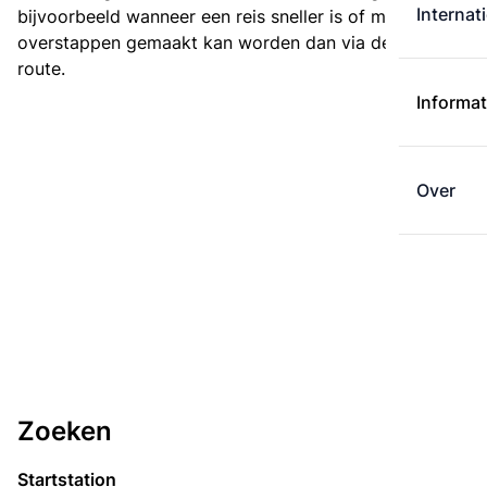
Internat
bijvoorbeeld wanneer een reis sneller is of met minder
overstappen gemaakt kan worden dan via de kortste
route.
Informat
Over
Zoeken
Startstation