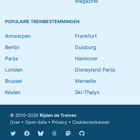
Magazine
POPULAIRE TREINBESTEMMINGEN
Antwerpen
Frankfurt
Berlijn
Duisburg
Parijs
Hannover
Londen
Disneyland Parijs
Brussel
Marseille
Keulen
Ski-Thalys
© 2010–2026
Rijden de Treinen
Over
•
Open data
•
Privacy
•
Cookievoorkeuren
Bluesky @rijdendetreinen.nl
Threads @rijdendetreinen
Mastodon @rijdendetreinen@ma