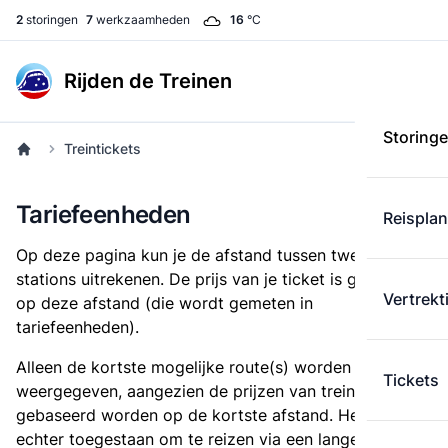
2
storingen
7
werkzaamheden
16
°C
Rijden de Treinen
Storing
Treintickets
Tariefeenheden
Reispla
Op deze pagina kun je de afstand tussen twee
stations uitrekenen. De prijs van je ticket is gebaseerd
Vertrekt
op deze afstand (die wordt gemeten in
tariefeenheden).
Alleen de kortste mogelijke route(s) worden
Tickets
weergegeven, aangezien de prijzen van treintickets
gebaseerd worden op de kortste afstand. Het is
echter toegestaan om te reizen via een langere route,