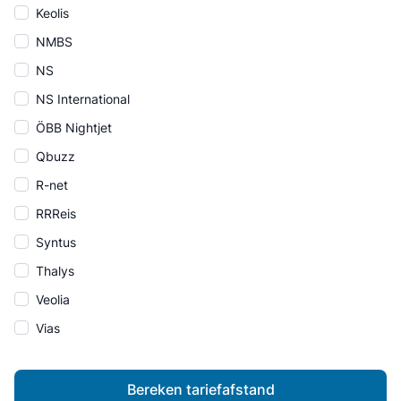
Keolis
NMBS
NS
NS International
ÖBB Nightjet
Qbuzz
R-net
RRReis
Syntus
Thalys
Veolia
Vias
Bereken tariefafstand