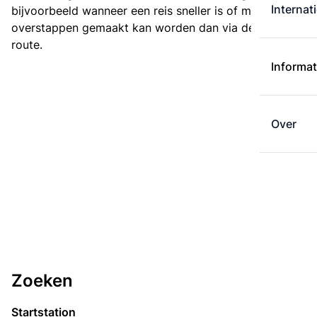
Internat
bijvoorbeeld wanneer een reis sneller is of met minder
overstappen gemaakt kan worden dan via de kortste
route.
Informat
Over
Zoeken
Startstation