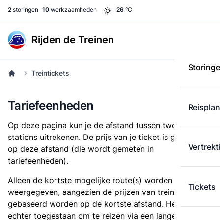
2
storingen
10
werkzaamheden
26
°C
Rijden de Treinen
Storing
Treintickets
Tariefeenheden
Reispla
Op deze pagina kun je de afstand tussen twee
stations uitrekenen. De prijs van je ticket is gebaseerd
Vertrekt
op deze afstand (die wordt gemeten in
tariefeenheden).
Alleen de kortste mogelijke route(s) worden
Tickets
weergegeven, aangezien de prijzen van treintickets
gebaseerd worden op de kortste afstand. Het is
echter toegestaan om te reizen via een langere route,