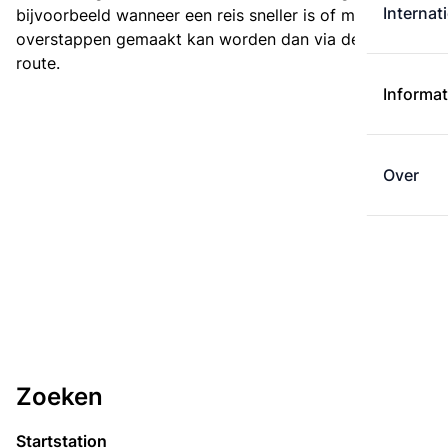
Internat
bijvoorbeeld wanneer een reis sneller is of met minder
overstappen gemaakt kan worden dan via de kortste
route.
Informat
Over
Zoeken
Startstation