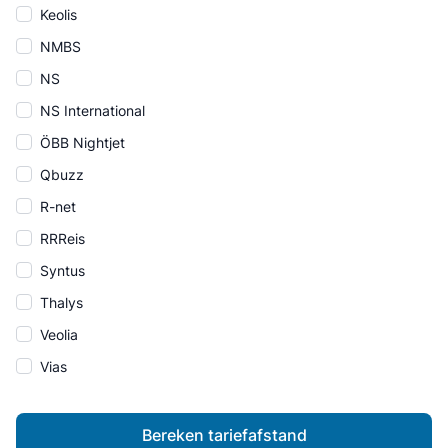
Keolis
NMBS
NS
NS International
ÖBB Nightjet
Qbuzz
R-net
RRReis
Syntus
Thalys
Veolia
Vias
Bereken tariefafstand