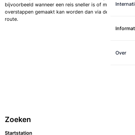
Internat
bijvoorbeeld wanneer een reis sneller is of met minder
overstappen gemaakt kan worden dan via de kortste
route.
Informat
Over
Zoeken
Startstation