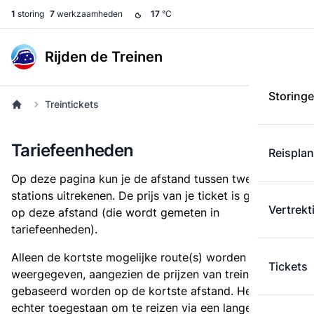
1
storing
7
werkzaamheden
17
°C
Rijden de Treinen
Storing
Treintickets
Tariefeenheden
Reispla
Op deze pagina kun je de afstand tussen twee
stations uitrekenen. De prijs van je ticket is gebaseerd
Vertrekt
op deze afstand (die wordt gemeten in
tariefeenheden).
Alleen de kortste mogelijke route(s) worden
Tickets
weergegeven, aangezien de prijzen van treintickets
gebaseerd worden op de kortste afstand. Het is
echter toegestaan om te reizen via een langere route,