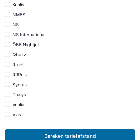
Keolis
NMBS
NS
NS International
ÖBB Nightjet
Qbuzz
R-net
RRReis
Syntus
Thalys
Veolia
Vias
Bereken tariefafstand