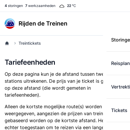
4
storingen
7
werkzaamheden
22
°C
Rijden de Treinen
Storing
Treintickets
Tariefeenheden
Reispla
Op deze pagina kun je de afstand tussen twee
stations uitrekenen. De prijs van je ticket is gebaseerd
Vertrekt
op deze afstand (die wordt gemeten in
tariefeenheden).
Alleen de kortste mogelijke route(s) worden
Tickets
weergegeven, aangezien de prijzen van treintickets
gebaseerd worden op de kortste afstand. Het is
echter toegestaan om te reizen via een langere route,