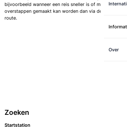
Internat
bijvoorbeeld wanneer een reis sneller is of met minder
overstappen gemaakt kan worden dan via de kortste
route.
Informat
Over
Zoeken
Startstation