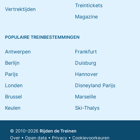
Treintickets
Vertrektijden
Magazine
POPULAIRE TREINBESTEMMINGEN
Antwerpen
Frankfurt
Berlijn
Duisburg
Parijs
Hannover
Londen
Disneyland Parijs
Brussel
Marseille
Keulen
Ski-Thalys
© 2010–2026
Rijden de Treinen
Over
•
Open data
•
Privacy
•
Cookievoorkeuren