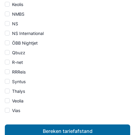
Keolis
NMBS
NS
NS International
ÖBB Nightjet
Qbuzz
R-net
RRReis
Syntus
Thalys
Veolia
Vias
Bereken tariefafstand