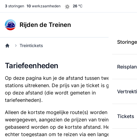
3
storingen
10
werkzaamheden
26
°C
Rijden de Treinen
Storing
Treintickets
Tariefeenheden
Reispla
Op deze pagina kun je de afstand tussen twee
stations uitrekenen. De prijs van je ticket is gebaseerd
Vertrekt
op deze afstand (die wordt gemeten in
tariefeenheden).
Alleen de kortste mogelijke route(s) worden
Tickets
weergegeven, aangezien de prijzen van treintickets
gebaseerd worden op de kortste afstand. Het is
echter toegestaan om te reizen via een langere route,