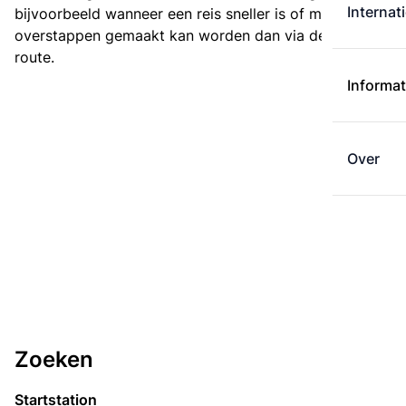
Internat
bijvoorbeeld wanneer een reis sneller is of met minder
overstappen gemaakt kan worden dan via de kortste
route.
Informat
Over
Zoeken
Startstation