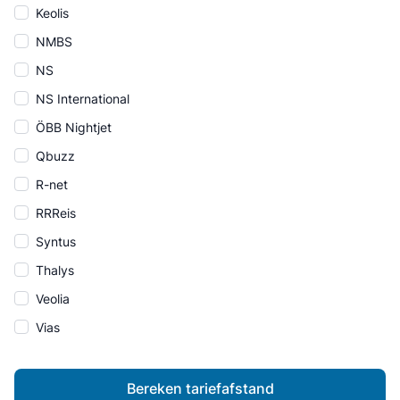
Keolis
NMBS
NS
NS International
ÖBB Nightjet
Qbuzz
R-net
RRReis
Syntus
Thalys
Veolia
Vias
Bereken tariefafstand