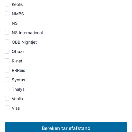
Keolis
NMBS
NS
NS International
ÖBB Nightjet
Qbuzz
R-net
RRReis
Syntus
Thalys
Veolia
Vias
Bereken tariefafstand