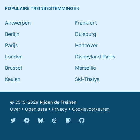
POPULAIRE TREINBESTEMMINGEN
Antwerpen
Frankfurt
Berlijn
Duisburg
Parijs
Hannover
Londen
Disneyland Parijs
Brussel
Marseille
Keulen
Ski-Thalys
© 2010–2026
Rijden de Treinen
Over
•
Open data
•
Privacy
•
Cookievoorkeuren
Bluesky @rijdendetreinen.nl
Threads @rijdendetreinen
Mastodon @rijdendetreinen@ma
Twitter @rijdendetreinen
Facebook rijdendetreinen
GitHub rijdendetreinen