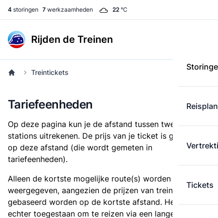
4
storingen
7
werkzaamheden
22
°C
Rijden de Treinen
Storing
Treintickets
Tariefeenheden
Reispla
Op deze pagina kun je de afstand tussen twee
stations uitrekenen. De prijs van je ticket is gebaseerd
Vertrekt
op deze afstand (die wordt gemeten in
tariefeenheden).
Alleen de kortste mogelijke route(s) worden
Tickets
weergegeven, aangezien de prijzen van treintickets
gebaseerd worden op de kortste afstand. Het is
echter toegestaan om te reizen via een langere route,