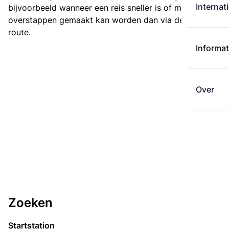
Internat
bijvoorbeeld wanneer een reis sneller is of met minder
overstappen gemaakt kan worden dan via de kortste
route.
Informat
Over
Zoeken
Startstation