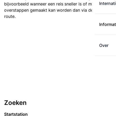
Internat
bijvoorbeeld wanneer een reis sneller is of met minder
overstappen gemaakt kan worden dan via de kortste
route.
Informat
Over
Zoeken
Startstation