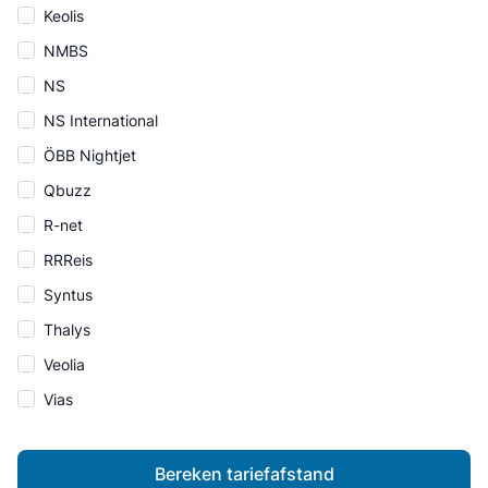
Keolis
NMBS
NS
NS International
ÖBB Nightjet
Qbuzz
R-net
RRReis
Syntus
Thalys
Veolia
Vias
Bereken tariefafstand