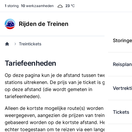
1
storing
10
werkzaamheden
23
°C
Rijden de Treinen
Storing
Treintickets
Tariefeenheden
Reispla
Op deze pagina kun je de afstand tussen twee
stations uitrekenen. De prijs van je ticket is gebaseerd
Vertrekt
op deze afstand (die wordt gemeten in
tariefeenheden).
Alleen de kortste mogelijke route(s) worden
Tickets
weergegeven, aangezien de prijzen van treintickets
gebaseerd worden op de kortste afstand. Het is
echter toegestaan om te reizen via een langere route,