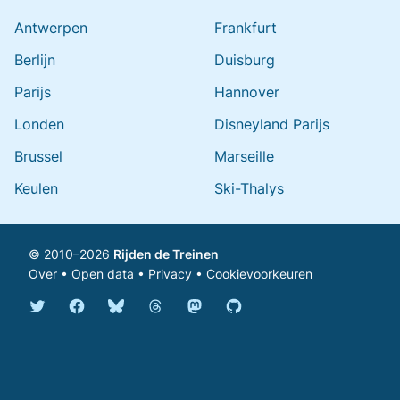
Antwerpen
Frankfurt
Berlijn
Duisburg
Parijs
Hannover
Londen
Disneyland Parijs
Brussel
Marseille
Keulen
Ski-Thalys
© 2010–2026
Rijden de Treinen
Over
•
Open data
•
Privacy
•
Cookievoorkeuren
Bluesky @rijdendetreinen.nl
Threads @rijdendetreinen
Mastodon @rijdendetreinen@ma
Twitter @rijdendetreinen
Facebook rijdendetreinen
GitHub rijdendetreinen