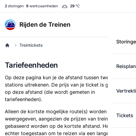
2
storingen
9
werkzaamheden
29
°C
Rijden de Treinen
Storing
Treintickets
Tariefeenheden
Reispla
Op deze pagina kun je de afstand tussen twee
stations uitrekenen. De prijs van je ticket is gebaseerd
Vertrekt
op deze afstand (die wordt gemeten in
tariefeenheden).
Alleen de kortste mogelijke route(s) worden
Tickets
weergegeven, aangezien de prijzen van treintickets
gebaseerd worden op de kortste afstand. Het is
echter toegestaan om te reizen via een langere route,