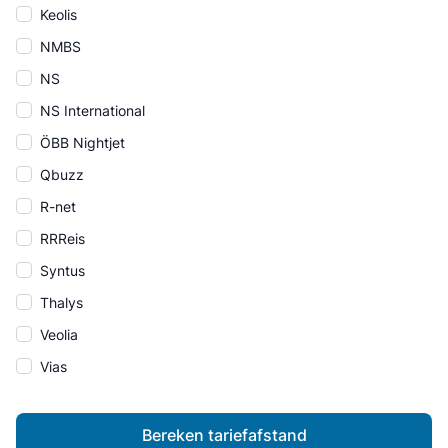
Keolis
NMBS
NS
NS International
ÖBB Nightjet
Qbuzz
R-net
RRReis
Syntus
Thalys
Veolia
Vias
Bereken tariefafstand