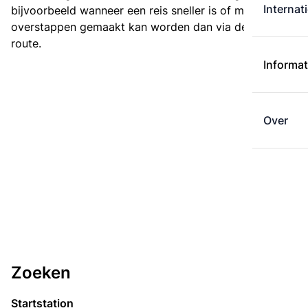
Internat
bijvoorbeeld wanneer een reis sneller is of met minder
overstappen gemaakt kan worden dan via de kortste
route.
Informat
Over
Zoeken
Startstation