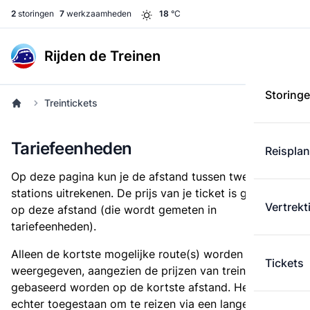
2
storingen
7
werkzaamheden
18
°C
Rijden de Treinen
Storing
Treintickets
Tariefeenheden
Reispla
Op deze pagina kun je de afstand tussen twee
stations uitrekenen. De prijs van je ticket is gebaseerd
Vertrekt
op deze afstand (die wordt gemeten in
tariefeenheden).
Alleen de kortste mogelijke route(s) worden
Tickets
weergegeven, aangezien de prijzen van treintickets
gebaseerd worden op de kortste afstand. Het is
echter toegestaan om te reizen via een langere route,