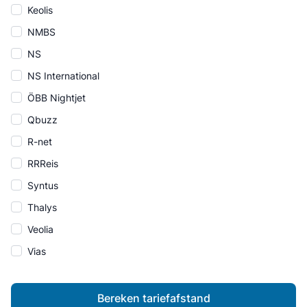
Keolis
NMBS
NS
NS International
ÖBB Nightjet
Qbuzz
R-net
RRReis
Syntus
Thalys
Veolia
Vias
Bereken tariefafstand