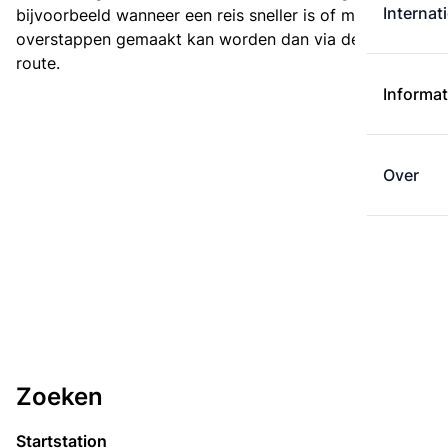
Internat
bijvoorbeeld wanneer een reis sneller is of met minder
overstappen gemaakt kan worden dan via de kortste
route.
Informat
Over
Zoeken
Startstation