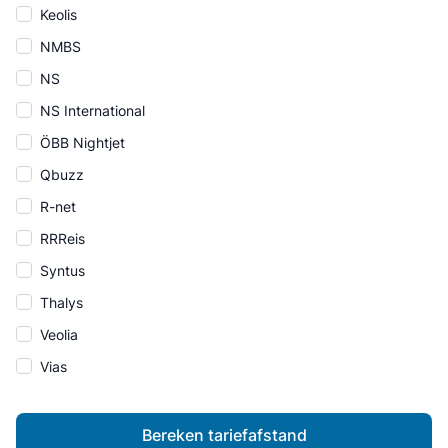
Keolis
NMBS
NS
NS International
ÖBB Nightjet
Qbuzz
R-net
RRReis
Syntus
Thalys
Veolia
Vias
Bereken tariefafstand