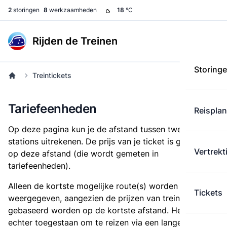
2
storingen
8
werkzaamheden
18
°C
Rijden de Treinen
Storing
Treintickets
Tariefeenheden
Reispla
Op deze pagina kun je de afstand tussen twee
stations uitrekenen. De prijs van je ticket is gebaseerd
Vertrekt
op deze afstand (die wordt gemeten in
tariefeenheden).
Alleen de kortste mogelijke route(s) worden
Tickets
weergegeven, aangezien de prijzen van treintickets
gebaseerd worden op de kortste afstand. Het is
echter toegestaan om te reizen via een langere route,