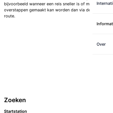
Internat
bijvoorbeeld wanneer een reis sneller is of met minder
overstappen gemaakt kan worden dan via de kortste
route.
Informat
Over
Zoeken
Startstation