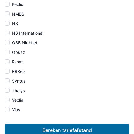
Keolis
NMBS
NS
NS International
ÖBB Nightjet
Qbuzz
R-net
RRReis
Syntus
Thalys
Veolia
Vias
Bereken tariefafstand