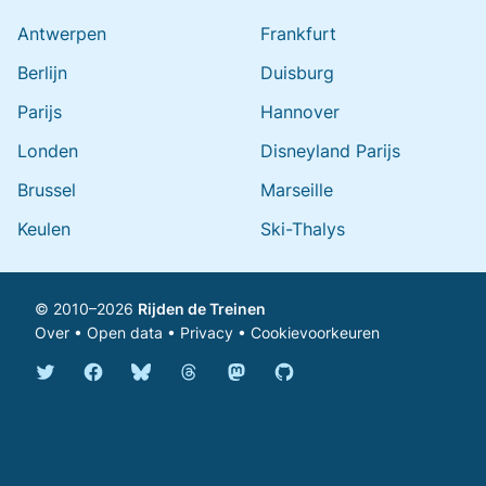
Antwerpen
Frankfurt
Berlijn
Duisburg
Parijs
Hannover
Londen
Disneyland Parijs
Brussel
Marseille
Keulen
Ski-Thalys
© 2010–2026
Rijden de Treinen
Over
•
Open data
•
Privacy
•
Cookievoorkeuren
Bluesky @rijdendetreinen.nl
Threads @rijdendetreinen
Mastodon @rijdendetreinen@ma
Twitter @rijdendetreinen
Facebook rijdendetreinen
GitHub rijdendetreinen