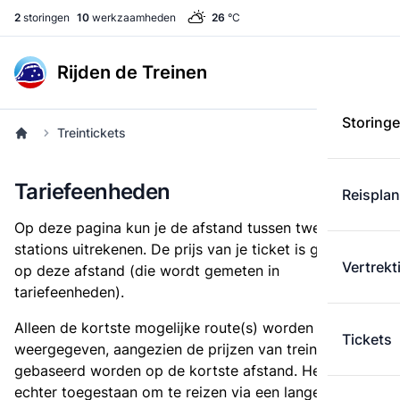
2
storingen
10
werkzaamheden
26
°C
Rijden de Treinen
Storing
Treintickets
Tariefeenheden
Reispla
Op deze pagina kun je de afstand tussen twee
stations uitrekenen. De prijs van je ticket is gebaseerd
Vertrekt
op deze afstand (die wordt gemeten in
tariefeenheden).
Alleen de kortste mogelijke route(s) worden
Tickets
weergegeven, aangezien de prijzen van treintickets
gebaseerd worden op de kortste afstand. Het is
echter toegestaan om te reizen via een langere route,