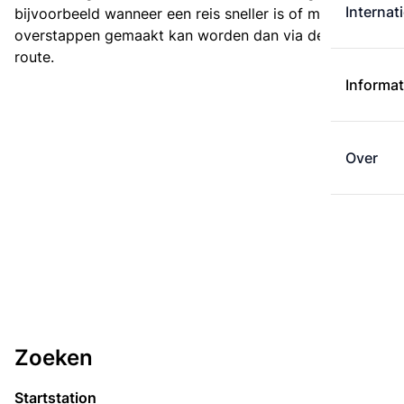
Internat
bijvoorbeeld wanneer een reis sneller is of met minder
overstappen gemaakt kan worden dan via de kortste
route.
Informat
Over
Zoeken
Startstation