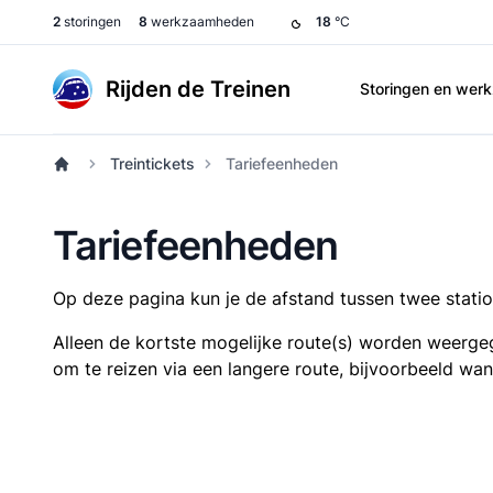
2
storingen
8
werkzaamheden
18
°C
Rijden de Treinen
Storingen en we
Treintickets
Tariefeenheden
Tariefeenheden
Op deze pagina kun je de afstand tussen twee station
Alleen de kortste mogelijke route(s) worden weergeg
om te reizen via een langere route, bijvoorbeeld wa