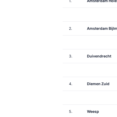
1.
Amsterdam Hole
2.
Amsterdam Bijl
3.
Duivendrecht
4.
Diemen Zuid
5.
Weesp