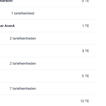
ndrecht
0 TE
1 tariefeenheid
mer ArenA
1 TE
2 tariefeenheden
3 TE
2 tariefeenheden
5 TE
7 tariefeenheden
12 TE