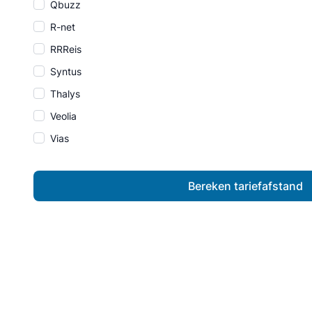
Qbuzz
R-net
RRReis
Syntus
Thalys
Veolia
Vias
Bereken tariefafstand