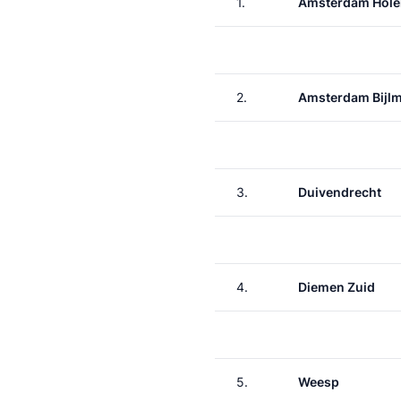
1.
Amsterdam Hole
2.
Amsterdam Bijl
3.
Duivendrecht
4.
Diemen Zuid
5.
Weesp