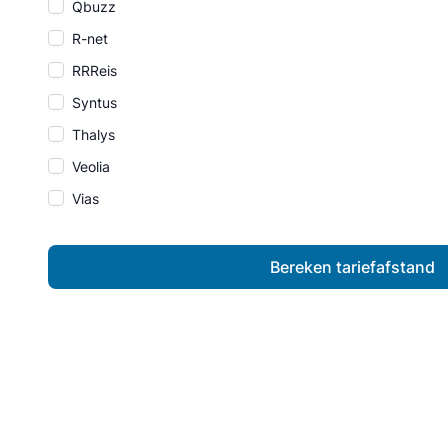
Qbuzz
R-net
RRReis
Syntus
Thalys
Veolia
Vias
Bereken tariefafstand