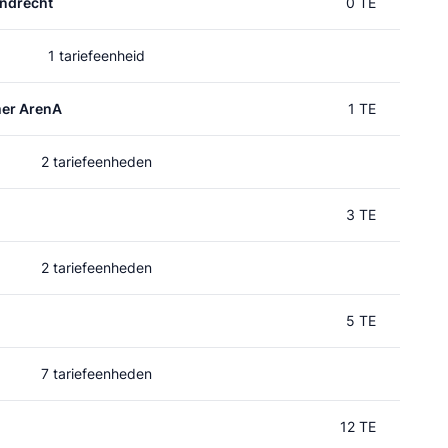
ndrecht
0 TE
1 tariefeenheid
mer ArenA
1 TE
2 tariefeenheden
3 TE
2 tariefeenheden
5 TE
7 tariefeenheden
12 TE